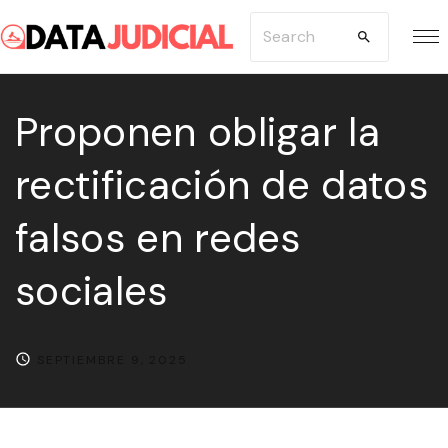
S
S
k
e
i
a
p
Proponen obligar la
r
t
c
rectificación de datos
o
h
c
f
falsos en redes
o
o
n
r
sociales
t
:
e
n
SEPTIEMBRE 9, 2025
t