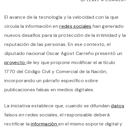
P
O
El avance de la tecnología y la velocidad con la que
L
R
circula la información en
redes sociales
han generado
D
D
nuevos desafíos para la protección de la intimidad y la
F
reputación de las personas. En ese contexto, el
E
R
diputado nacional Oscar Agost Carreño presentó un
S
proyecto
de ley que propone modificar el artículo
1770 del Código Civil y Comercial de la Nación,
incorporando un párrafo específico sobre
publicaciones falsas en medios digitales.
La iniciativa establece que, cuando se difundan
datos
falsos en redes sociales, el responsable deberá
rectificar la
información
en el mismo soporte digital y