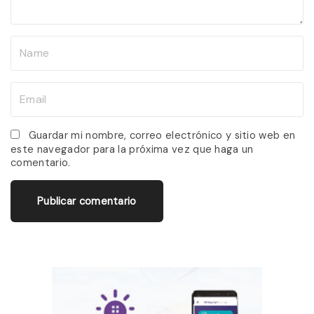
t
N
a
m
E
e
m
*
a
Guardar mi nombre, correo electrónico y sitio web en
este navegador para la próxima vez que haga un
i
comentario.
l
*