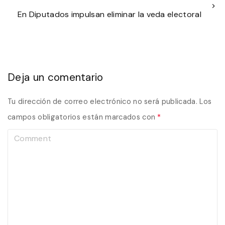
En Diputados impulsan eliminar la veda electoral
Deja un comentario
Tu dirección de correo electrónico no será publicada.
Los
campos obligatorios están marcados con
*
C
o
m
m
e
n