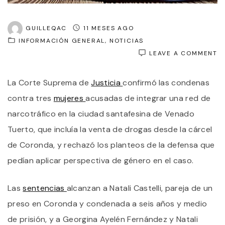
GUILLEQAC
11 MESES AGO
INFORMACIÓN GENERAL
NOTICIAS
O
LEAVE A COMMENT
N
L
La Corte Suprema de
Justicia
confirmó las condenas
C
S
contra tres
mujeres
acusadas de integrar una red de
D
F
narcotráfico en la ciudad santafesina de Venado
L
Tuerto, que incluía la venta de drogas desde la cárcel
C
A
de Coronda, y rechazó los planteos de la defensa que
T
M
pedían aplicar perspectiva de género en el caso.
D
U
R
Las
sentencias
alcanzan a Natali Castelli, pareja de un
Q
preso en Coronda y condenada a seis años y medio
O
D
de prisión, y a Georgina Ayelén Fernández y Natali
L