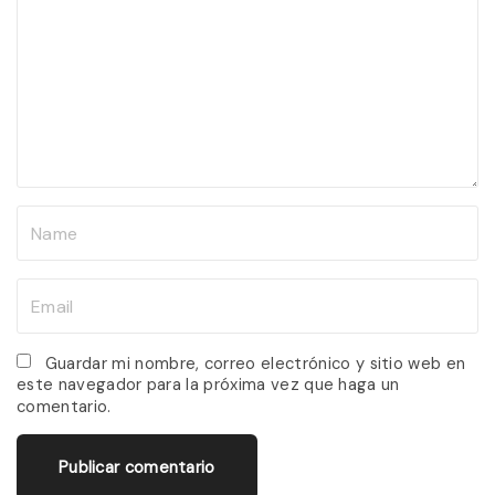
m
m
e
n
t
N
a
m
E
e
m
*
a
Guardar mi nombre, correo electrónico y sitio web en
este navegador para la próxima vez que haga un
i
comentario.
l
*