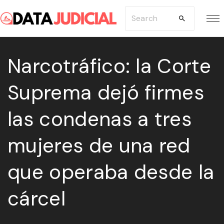
S
S
k
e
i
a
p
Narcotráfico: la Corte
r
t
c
Suprema dejó firmes
o
h
c
f
las condenas a tres
o
o
n
r
mujeres de una red
t
:
e
que operaba desde la
n
cárcel
t