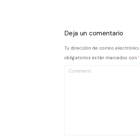
Deja un comentario
Tu dirección de correo electrónic
obligatorios están marcados con
C
o
m
m
e
n
t