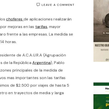
ON
LEAVE A COMMENT
CHOFERES
DE
 los
choferes
de aplicaciones realizarán
APLICACIONES
CONVOCAN
 por mejoras en las
tarifas
, mayor
A
UN
laro frente a las empresas. La medida se
APAGÓN
 14 horas.
NACIONAL
POR
TARIFAS
esidente de A.C.A.U.R.A (Agrupación
BAJAS
Y
s de la República
Argentina
), Pablo
FALTA
DE
azones principales de la medida de
SEGURIDAD
ivos mas importantes son las tarifas
imos de $2.500 por viajes de hasta 5
etro en trayectos de media y larga