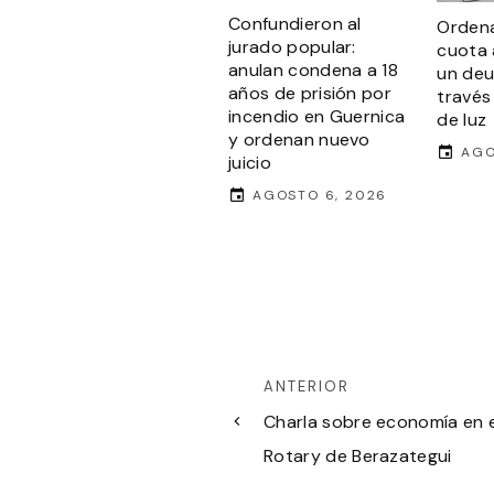
Confundieron al
Ordena
jurado popular:
cuota 
anulan condena a 18
un de
años de prisión por
través
incendio en Guernica
de luz
y ordenan nuevo
AGO
juicio
AGOSTO 6, 2026
ANTERIOR
Charla sobre economía en e
Rotary de Berazategui