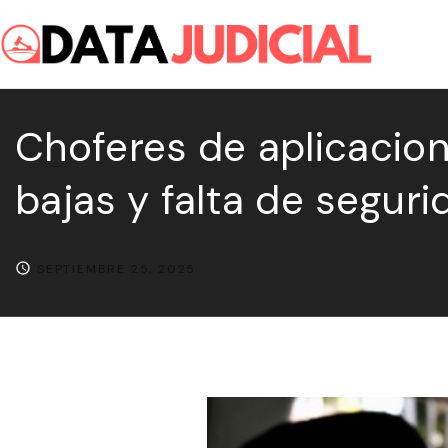
S
k
i
p
Choferes de aplicacion
t
o
bajas y falta de seguri
c
o
n
SEPTIEMBRE 25, 2025
t
e
n
t