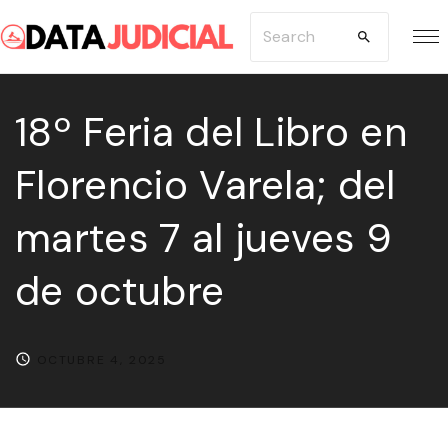
S
S
k
e
i
a
p
18º Feria del Libro en
r
t
c
Florencio Varela; del
o
h
c
f
martes 7 al jueves 9
o
o
n
r
de octubre
t
:
e
n
OCTUBRE 4, 2025
t