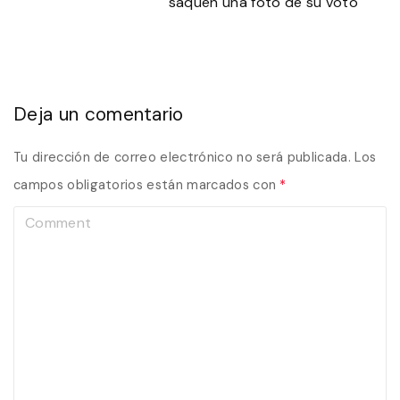
saquen una foto de su voto
Deja un comentario
Tu dirección de correo electrónico no será publicada.
Los
campos obligatorios están marcados con
*
C
o
m
m
e
n
t