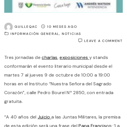
GUILLEQAC
10 MESES AGO
INFORMACIÓN GENERAL
NOTICIAS
O
LEAVE A COMMENT
18
F
Tres jornadas de
charlas
,
exposiciones
y stands
D
L
conformarán el evento literario municipal desde el
E
F
martes 7 al jueves 9 de octubre de 10:00 a 19:00
V
horas en el Instituto “Nuestra Señora del Sagrado
D
M
Corazón”, calle Pedro Bourel Nº 2850, con entrada
7
A
gratuita.
J
9
D
“A 40 años del
Juicio
a las Juntas Militares, la premisa
O
de esta edición será una frase del
Papa Francisco
: ‘La