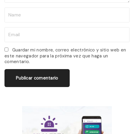
N
a
m
E
e
m
*
a
Guardar mi nombre, correo electrónico y sitio web en
este navegador para la próxima vez que haga un
i
comentario.
l
*