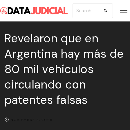
S
S
k
e
i
a
p
Revelaron que en
r
t
c
Argentina hay más de
o
h
c
f
80 mil vehículos
o
o
n
r
circulando con
t
:
e
patentes falsas
n
t
NOVIEMBRE 3, 2025