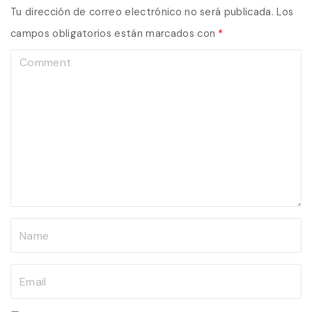
Tu dirección de correo electrónico no será publicada.
Los
campos obligatorios están marcados con
*
C
o
m
m
e
n
t
N
a
m
E
e
m