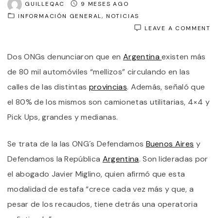
GUILLEQAC
9 MESES AGO
INFORMACIÓN GENERAL
NOTICIAS
O
LEAVE A COMMENT
R
Q
Dos ONGs denunciaron que en
Argentina
existen más
E
A
de 80 mil automóviles “mellizos” circulando en las
H
M
calles de las distintas
provincias
. Además, señaló que
D
el 80% de los mismos son camionetas utilitarias, 4×4 y
8
M
Pick Ups, grandes y medianas.
V
C
C
Se trata de la las ONG´s Defendamos
Buenos Aires
y
P
F
Defendamos la República
Argentina
. Son lideradas por
el abogado Javier Miglino, quien afirmó que esta
modalidad de estafa “crece cada vez más y que, a
pesar de los recaudos, tiene detrás una operatoria