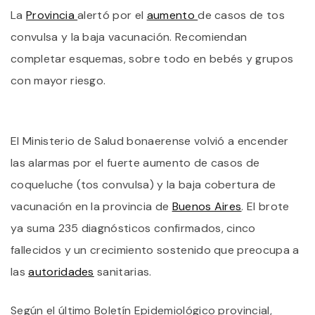
La
Provincia
alertó por el
aumento
de casos de tos
P
E
convulsa y la baja vacunación. Recomiendan
L
P
completar esquemas, sobre todo en bebés y grupos
P
con mayor riesgo.
E
A
D
C
El Ministerio de Salud bonaerense volvió a encender
las alarmas por el fuerte aumento de casos de
coqueluche (tos convulsa) y la baja cobertura de
vacunación en la provincia de
Buenos Aires
. El brote
ya suma 235 diagnósticos confirmados, cinco
fallecidos y un crecimiento sostenido que preocupa a
las
autoridades
sanitarias.
Según el último Boletín Epidemiológico provincial,