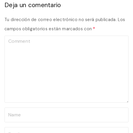
Deja un comentario
Tu dirección de correo electrónico no será publicada.
Los
campos obligatorios están marcados con
*
C
o
m
m
e
n
t
N
a
m
E