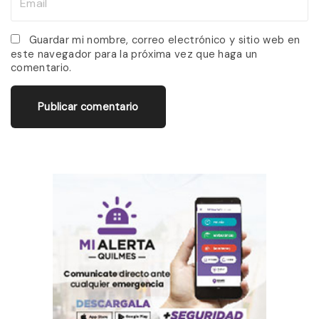
e
m
*
a
Guardar mi nombre, correo electrónico y sitio web en
este navegador para la próxima vez que haga un
i
comentario.
l
*