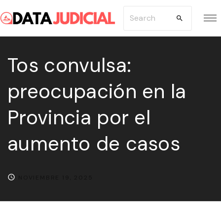
S
S
k
e
i
a
p
Tos convulsa:
r
t
c
preocupación en la
o
h
c
f
Provincia por el
o
o
n
r
aumento de casos
t
:
e
n
NOVIEMBRE 19, 2025
t