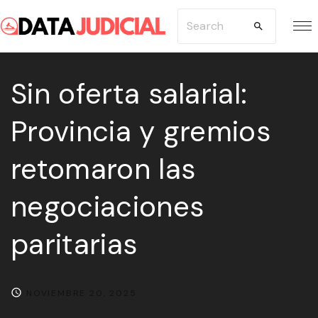
S
S
k
e
i
a
p
Sin oferta salarial:
r
t
c
Provincia y gremios
o
h
c
f
retomaron las
o
o
n
r
negociaciones
t
:
e
paritarias
n
t
NOVIEMBRE 20, 2025