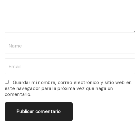
e
n
t
N
a
m
E
e
m
*
a
Guardar mi nombre, correo electrónico y sitio web en
este navegador para la próxima vez que haga un
i
comentario.
l
*