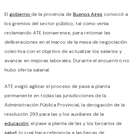
SI
O
El
gobierno
de la provincia de
Buenos Aires
convocó a
S
P
los gremios del sector público, tal como venía
Y
G
reclamando ATE bonaerense, para retomar las
R
deliberaciones en el marco de la mesa de negociación
L
N
colectiva con el objetivo de actualizar los salarios y
P
avanzar en mejoras laborales. Durante el encuentro no
hubo oferta salarial.
ATE exigió agilizar el proceso de pase a planta
permanente en todas las jurisdicciones de la
Administración Pública Provincial, la derogación de la
resolución 293 para las y los auxiliares de la
educación
, el pase a planta de las y los becarios de
salud
, lo cual hace referencia a las becas de