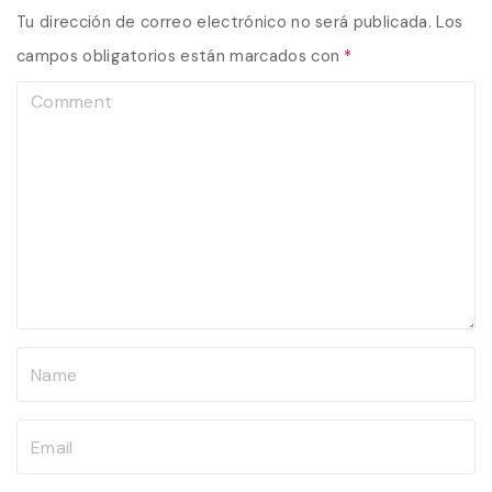
Tu dirección de correo electrónico no será publicada.
Los
campos obligatorios están marcados con
*
C
o
m
m
e
n
t
N
a
m
E
e
m