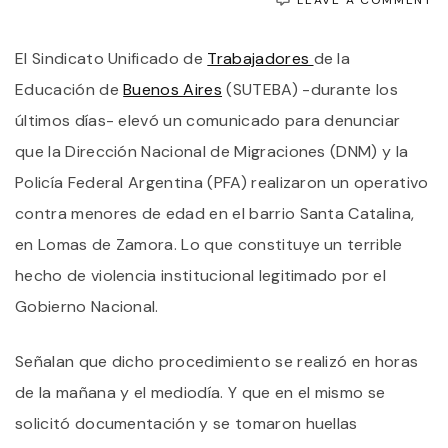
S
D
El Sindicato Unificado de
Trabajadores
de la
O
P
Educación de
Buenos Aires
(SUTEBA) -durante los
P
I
últimos días- elevó un comunicado para denunciar
A
que la Dirección Nacional de Migraciones (DNM) y la
N
Y
Policía Federal Argentina (PFA) realizaron un operativo
A
E
contra menores de edad en el barrio Santa Catalina,
H
en Lomas de Zamora. Lo que constituye un terrible
E
hecho de violencia institucional legitimado por el
Gobierno Nacional.
Señalan que dicho procedimiento se realizó en horas
de la mañana y el mediodía. Y que en el mismo se
solicitó documentación y se tomaron huellas