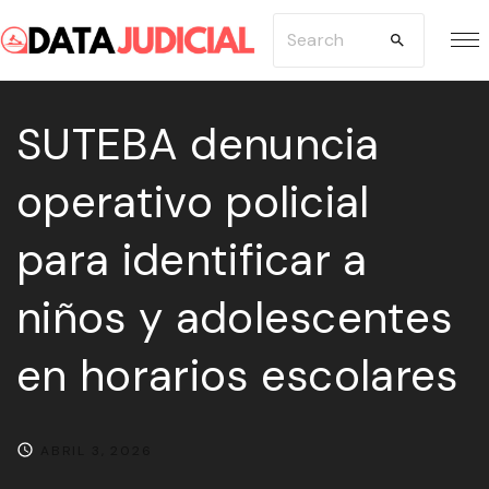
S
S
k
e
i
a
p
SUTEBA denuncia
r
t
c
operativo policial
o
h
c
f
para identificar a
o
o
n
r
niños y adolescentes
t
:
e
en horarios escolares
n
t
ABRIL 3, 2026