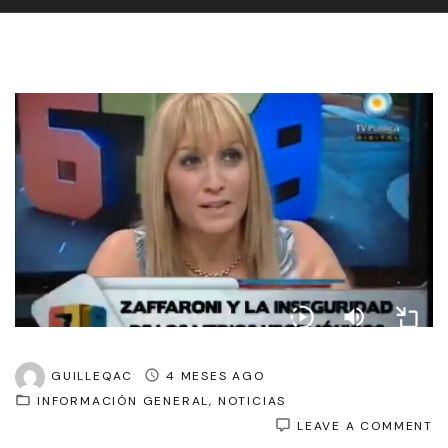
GUILLEQAC
4 MESES AGO
INFORMACIÓN GENERAL
NOTICIAS
O
LEAVE A COMMENT
S