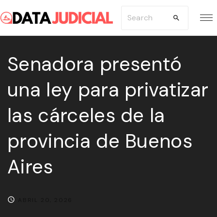
S
S
k
e
i
a
p
Senadora presentó
r
t
c
una ley para privatizar
o
h
c
f
las cárceles de la
o
o
n
r
provincia de Buenos
t
:
e
Aires
n
t
ABRIL 20, 2026