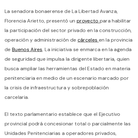
P
La senadora bonaerense de La Libertad Avanza,
U
L
Florencia Arietto, presentó un
proyecto
para habilitar
P
P
la participación del sector privado en la construcción,
L
operación y administración de
cárceles
en la provincia
C
D
de
Buenos Aires
. La iniciativa se enmarca en la agenda
L
P
de seguridad que impulsa la dirigente libertaria, quien
D
busca ampliar las herramientas del Estado en materia
B
A
penitenciaria en medio de un escenario marcado por
la crisis de infraestructura y sobrepoblación
carcelaria.
El texto parlamentario establece que el Ejecutivo
provincial podrá concesionar total o parcialmente las
Unidades Penitenciarias a operadores privados,