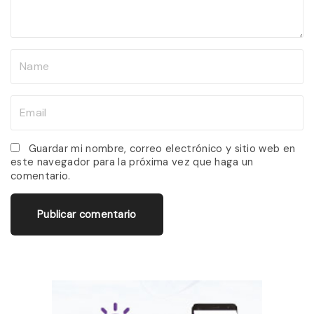
t
N
a
m
E
e
m
*
a
Guardar mi nombre, correo electrónico y sitio web en
este navegador para la próxima vez que haga un
i
comentario.
l
*