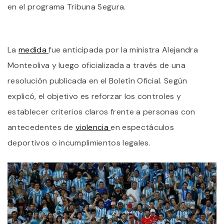
en el programa Tribuna Segura.
P
I
A
M
2
La
medida
fue anticipada por la ministra Alejandra
P
Monteoliva y luego oficializada a través de una
S
D
resolución publicada en el Boletín Oficial. Según
A
explicó, el objetivo es reforzar los controles y
establecer criterios claros frente a personas con
antecedentes de
violencia
en espectáculos
deportivos o incumplimientos legales.