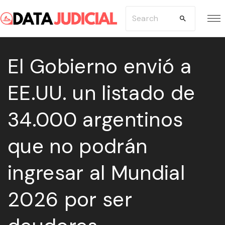
S
S
k
e
i
a
p
El Gobierno envió a
r
t
c
EE.UU. un listado de
o
h
c
f
34.000 argentinos
o
o
n
r
que no podrán
t
:
e
ingresar al Mundial
n
2026 por ser
t