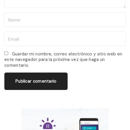
t
N
a
m
E
e
m
*
a
Guardar mi nombre, correo electrónico y sitio web en
este navegador para la próxima vez que haga un
i
comentario.
l
*