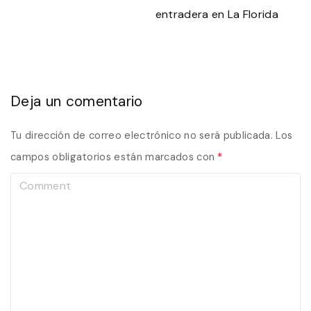
entradera en La Florida
Deja un comentario
Tu dirección de correo electrónico no será publicada.
Los
campos obligatorios están marcados con
*
C
o
m
m
e
n