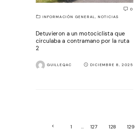
0
INFORMACIÓN GENERAL
NOTICIAS
Detuvieron a un motociclista que
circulaba a contramano por la ruta
2
GUILLEQAC
DICIEMBRE 8, 2025
P
P
1
…
127
128
129