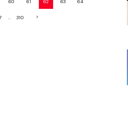
60
61
62
63
64
N
7
…
310
e
x
t
p
a
g
e