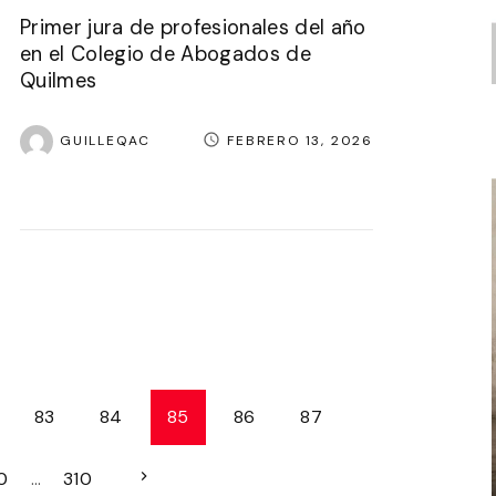
Primer jura de profesionales del año
en el Colegio de Abogados de
Quilmes
GUILLEQAC
FEBRERO 13, 2026
83
84
85
86
87
N
0
…
310