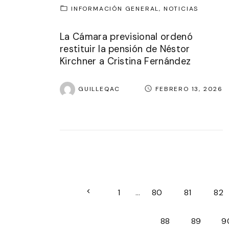
INFORMACIÓN GENERAL
NOTICIAS
La Cámara previsional ordenó
restituir la pensión de Néstor
Kirchner a Cristina Fernández
GUILLEQAC
FEBRERO 13, 2026
P
P
1
…
80
81
82
a
r
88
89
9