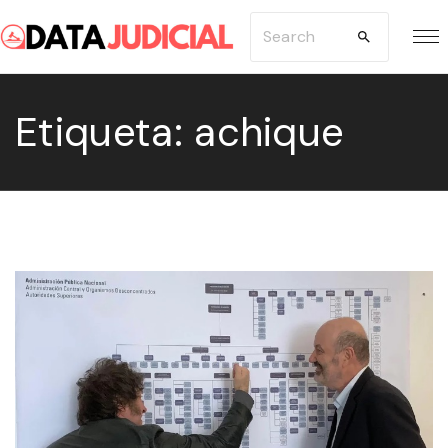
S
S
k
e
i
a
p
Etiqueta:
achique
r
t
c
o
h
c
f
o
o
n
r
t
:
e
n
t