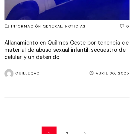
INFORMACIÓN GENERAL
NOTICIAS
0
Allanamiento en Quilmes Oeste por tenencia de
material de abuso sexual infantil: secuestro de
celular y un detenido
GUILLEQAC
ABRIL 30, 2025
P
N
1
2