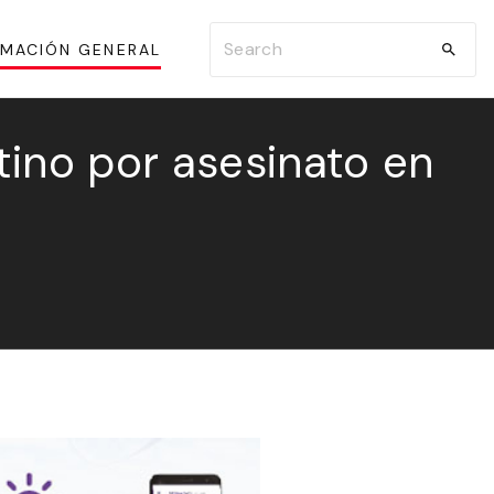
S
RMACIÓN GENERAL
e
a
r
tino por asesinato en
c
h
f
o
r
: