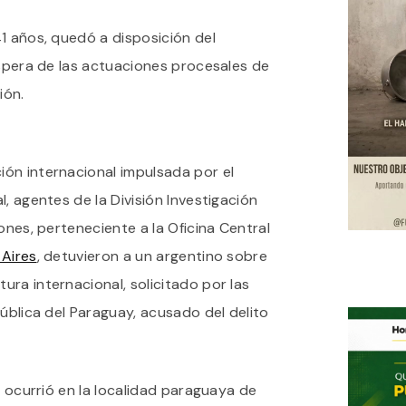
CAPTURAN
EN
41 años, quedó a disposición del
VILLA
DE
 espera de las actuaciones procesales de
BERNAL
A
ión.
UN
PRÓFUGO
ARGENTINO
POR
ón internacional impulsada por el
ASESINATO
EN
, agentes de la División Investigación
PARAGUAY
ones, perteneciente a la Oficina Central
Aires
, detuvieron a un argentino sobre
ra internacional, solicitado por las
pública del Paraguay, acusado del delito
a ocurrió en la localidad paraguaya de