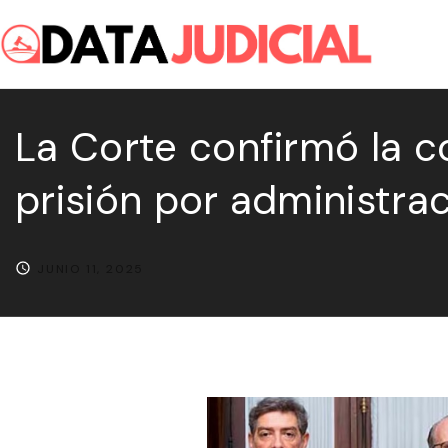
S
k
i
p
La Corte confirmó la c
t
o
prisión por administrac
c
o
n
JUNIO 11, 2025
t
e
n
t