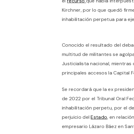
el
recurso
que había interpuest
Kirchner, por lo que quedó firm
inhabilitación perpetua para ej
Conocido el resultado del deba
multitud de militantes se agolp
Justicialista nacional, mientra
principales accesos la Capital F
Se recordará que la ex preside
de 2022 por el Tribunal Oral Fed
inhabilitación perpetu, por el d
perjuicio del
Estado
, en relació
empresario Lázaro Báez en San