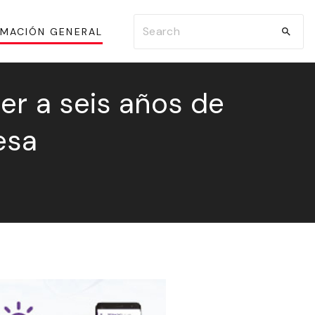
S
RMACIÓN GENERAL
e
a
r
er a seis años de
c
esa
h
f
o
r
: