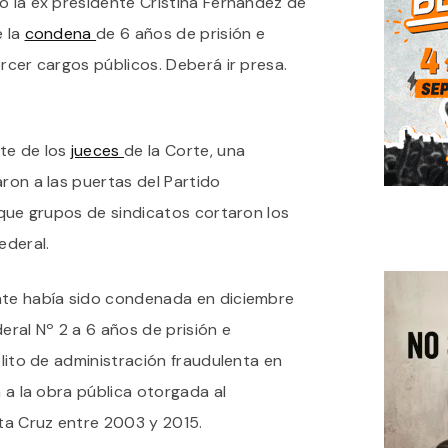
o la ex presidente Cristina Fernández de
CONDENA
A
e la
condena
de 6 años de prisión e
CRISTINA
ercer cargos públicos. Deberá ir presa.
KIRCHNER
A
SEIS
AÑOS
DE
te de los
jueces
de la Corte, una
PRISIÓN
POR
aron a las puertas del Partido
ADMINISTRACIÓN
s que grupos de sindicatos cortaron los
FRAUDULENTA
E
ederal.
IRÁ
PRESA
nte había sido condenada en diciembre
eral Nº 2 a 6 años de prisión e
elito de administración fraudulenta en
n a la obra pública otorgada al
ta Cruz entre 2003 y 2015.