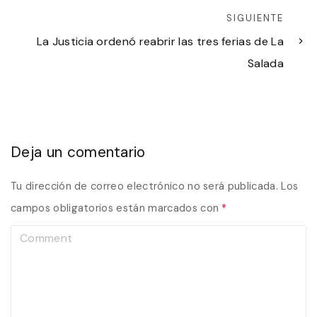
SIGUIENTE
La Justicia ordenó reabrir las tres ferias de La
Salada
Deja un comentario
Tu dirección de correo electrónico no será publicada.
Los
campos obligatorios están marcados con
*
C
o
m
m