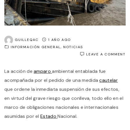
GUILLEQAC
1 AÑO AGO
INFORMACIÓN GENERAL
NOTICIAS
O
LEAVE A COMMENT
S
P
La acción de
amparo
ambiental entablada fue
U
A
acompañada por el pedido de una medida
cautelar
A
P
que ordene la inmediata suspensión de sus efectos,
L
en virtud del grave riesgo que conlleva, todo ello en el
M
E
marco de obligaciones nacionales e internacionales
L
R
asumidas por el
Estado
Nacional.
D
L