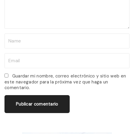
e
n
t
N
a
m
E
e
m
*
a
Guardar mi nombre, correo electrónico y sitio web en
este navegador para la próxima vez que haga un
i
comentario.
l
*