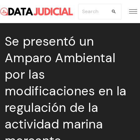
S
S
k
e
i
a
p
Se presentó un
r
t
c
Amparo Ambiental
o
h
c
f
por las
o
o
n
r
modificaciones en la
t
:
e
regulación de la
n
actividad marina
t