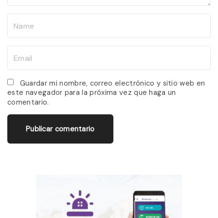
N
a
m
E
e
m
*
a
Guardar mi nombre, correo electrónico y sitio web en
este navegador para la próxima vez que haga un
i
comentario.
l
*