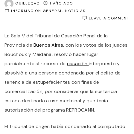
GUILLEQAC
1 AÑO AGO
INFORMACIÓN GENERAL
NOTICIAS
O
LEAVE A COMMENT
C
A
La Sala V del Tribunal de Casación Penal de la
A
U
Provincia de
Buenos Aires
, con los votos de los jueces
M
C
Bouchoux y Maidana, resolvió hacer lugar
P
parcialmente al recurso de
casación
interpuesto y
T
C
absolvió a una persona condenada por el delito de
FI
D
tenencia de estupefacientes con fines de
C
comercialización, por considerar que la sustancia
Q
T
estaba destinada a uso medicinal y que tenía
R
autorización del programa REPROCANN.
El tribunal de origen había condenado al coimputado