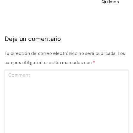
Quilmes
Deja un comentario
Tu dirección de correo electrónico no será publicada.
Los
campos obligatorios están marcados con
*
C
o
m
m
e
n
t