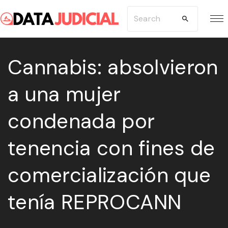
S
S
k
e
i
a
p
Cannabis: absolvieron
r
t
c
a una mujer
o
h
c
f
condenada por
o
o
n
r
tenencia con fines de
t
:
e
comercialización que
n
tenía REPROCANN
t