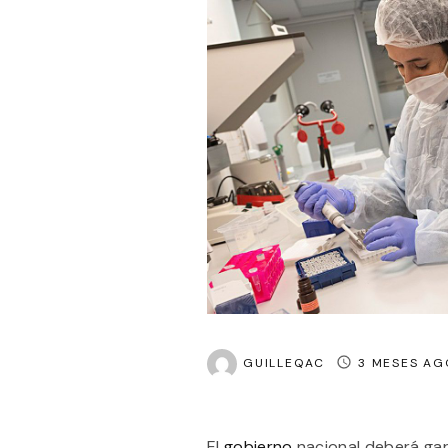
GUILLEQAC
3 MESES AG
El
gobierno
nacional deberá gar