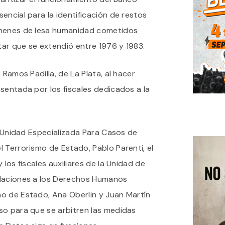
MANTENER
esencial para la identificación de restos
EN
FUNCIONAMIENTO
imenes de lesa humanidad cometidos
EL
itar que se extendió entre 1976 y 1983.
BANCO
DE
DATOS
o Ramos Padilla, de La Plata, al hacer
GENÉTICOS
sentada por los fiscales dedicados a la
la Unidad Especializada Para Casos de
 Terrorismo de Estado, Pablo Parenti, el
 los fiscales auxiliares de la Unidad de
olaciones a los Derechos Humanos
o de Estado, Ana Oberlin y Juan Martín
so para que se arbitren las medidas