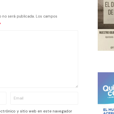
o no será publicada.
Los campos
*
E
m
a
ectrónico y sitio web en este navegador