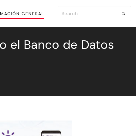
S
RMACIÓN GENERAL
e
a
r
o el Banco de Datos
c
h
f
o
r
: