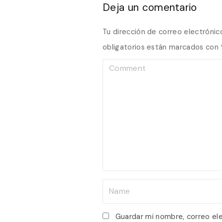
Deja un comentario
Tu dirección de correo electrónic
obligatorios están marcados con
C
o
m
m
e
n
t
N
a
m
Guardar mi nombre, correo el