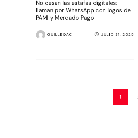
No cesan las estafas digitales:
llaman por WhatsApp con logos de
PAMI y Mercado Pago
GUILLEQAC
JULIO 31, 2025
P
1
a
g
i