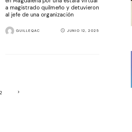
en Magdalena por una estafa virtual
a magistrado quilmeño y detuvieron
al jefe de una organización
GUILLEQAC
JUNIO 12, 2025
N
2
e
x