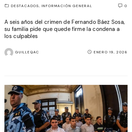
DESTACADOS
INFORMACIÓN GENERAL
0
A seis años del crimen de Fernando Báez Sosa,
su familia pide que quede firme la condena a
los culpables
GUILLEQAC
ENERO 19, 2026