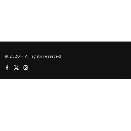
©
2026
- All rights reserved
f
x
i
a
n
c
s
e
t
toto togel
b
toto togel
a
https://bto-ao.co.jp/scaleremover/
o
g
G
o
r
toto
slot demo
situs toto
ARENA303
k
a
m
o
bwo99
slot gacor
slot 1000
parlay bola
situs online
toto
t
togel
toto togel
toto togel
toto togel
bwo99
bwo99
toto
slot
toto slot
situs toto
toto slot
parlay
toto
toto
o