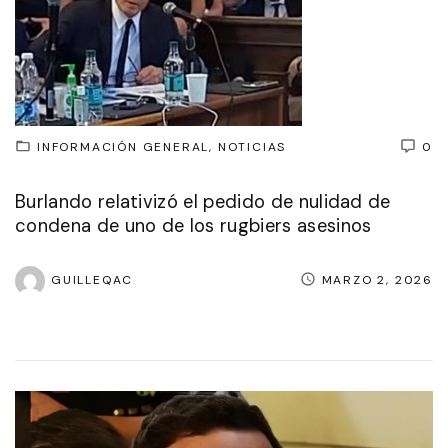
INFORMACIÓN GENERAL
NOTICIAS
0
Burlando relativizó el pedido de nulidad de
condena de uno de los rugbiers asesinos
GUILLEQAC
MARZO 2, 2026