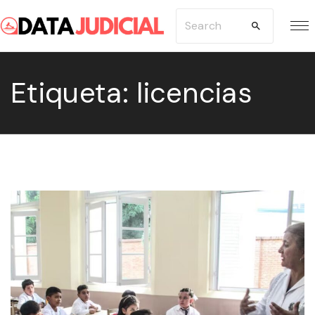
S
S
k
e
i
a
p
Etiqueta:
licencias
r
t
c
o
h
c
f
o
o
n
r
t
:
e
n
t