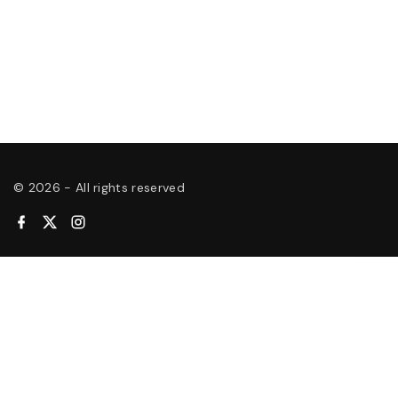
©
2026
- All rights reserved
f
x
i
a
n
c
s
e
t
toto togel
b
toto togel
a
https://bto-ao.co.jp/scaleremover/
o
g
G
o
r
toto
slot demo
situs toto
ARENA303
k
a
m
o
bwo99
slot gacor
slot 1000
parlay bola
situs online
toto
t
togel
toto togel
toto togel
toto togel
toto slot
toto slot