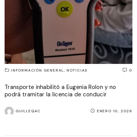
INFORMACIÓN GENERAL
NOTICIAS
0
Transporte inhabilitó a Eugenia Rolon y no
podrá tramitar la licencia de conducir
GUILLEQAC
ENERO 10, 2026