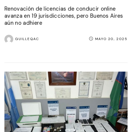
Renovación de licencias de conducir online
avanza en 19 jurisdicciones, pero Buenos Aires
aún no adhiere
GUILLEQAC
MAYO 20, 2025