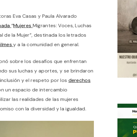
MUJERES
MIGRANTES:
ctoras Eva Casas y Paula Alvarado
VOCES,
LUCHAS
rnada
“
Mujeres
Migrantes: Voces, Luchas
Y
DESAFÍOS
al de la Mujer”, destinada los letrados
EN
ilmes
y a la comunidad en general.
EL
COLEGIO
DE
ionó sobre los desafíos que enfrentan
ABOGADOS
DE
ndo sus luchas y aportes, y se brindaron
QUILMES
nclusión y el respeto por los
derechos
con un espacio de intercambio
lizar las realidades de las mujeres
omiso con la diversidad y la igualdad.