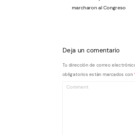
marcharon al Congreso
Deja un comentario
Tu dirección de correo electrónic
obligatorios están marcados con
C
o
m
m
e
n