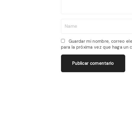
t
N
a
m
Guardar mi nombre, correo el
para la próxima vez que haga un 
e
*