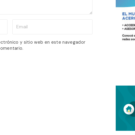
E
m
a
ectrónico y sitio web en este navegador
comentario.
i
l
*