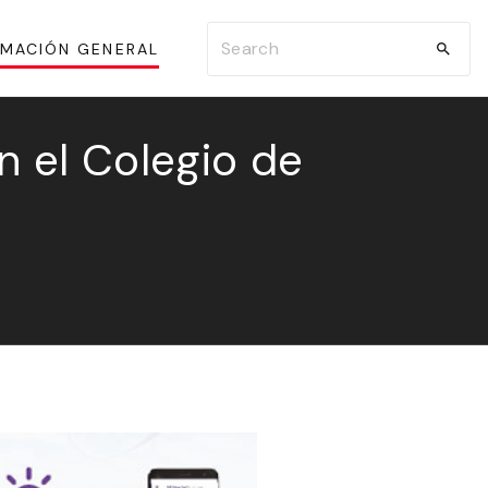
S
RMACIÓN GENERAL
e
a
r
n el Colegio de
c
h
f
o
r
: