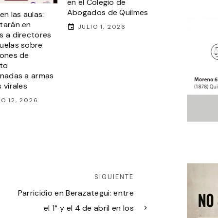
en el Colegio de
Abogados de Quilmes
en las aulas:
tarán en
JULIO 1, 2026
s a directores
uelas sobre
iones de
cto
onadas a armas
 virales
IO 12, 2026
SIGUIENTE
Parricidio en Berazategui: entre
el 1° y el 4 de abril en los