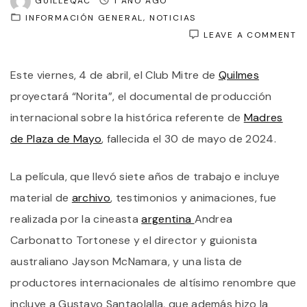
GUILLEQAC
1 AÑO AGO
INFORMACIÓN GENERAL
NOTICIAS
O
LEAVE A COMMENT
N
L
Este viernes, 4 de abril, el Club Mitre de
Quilmes
P
S
proyectará “Norita”, el documental de producción
N
C
internacional sobre la histórica referente de
Madres
S
de Plaza de Mayo
, fallecida el 30 de mayo de 2024.
P
E
V
La película, que llevó siete años de trabajo e incluye
E
E
material de
archivo
, testimonios y animaciones, fue
C
M
realizada por la cineasta
argentina
Andrea
D
Carbonatto Tortonese y el director y guionista
Q
australiano Jayson McNamara, y una lista de
productores internacionales de altísimo renombre que
incluye a Gustavo Santaolalla, que además hizo la