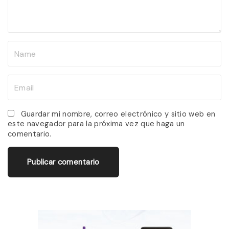
n
t
N
a
m
E
e
m
*
a
Guardar mi nombre, correo electrónico y sitio web en
este navegador para la próxima vez que haga un
i
comentario.
l
*