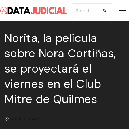
S
S
k
e
i
a
p
Norita, la película
r
t
c
sobre Nora Cortiñas,
o
h
c
f
se proyectará el
o
o
n
r
viernes en el Club
t
:
e
Mitre de Quilmes
n
t
ABRIL 2, 2025