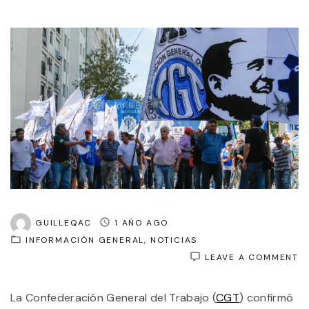
GUILLEQAC
1 AÑO AGO
INFORMACIÓN GENERAL
NOTICIAS
O
LEAVE A COMMENT
L
C
La Confederación General del Trabajo (
CGT
) confirmó
R