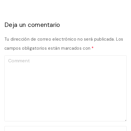
Deja un comentario
Tu dirección de correo electrónico no será publicada.
Los
campos obligatorios están marcados con
*
C
o
m
m
e
n
t
N