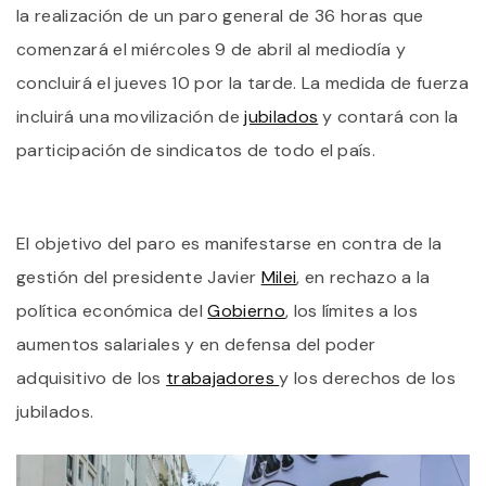
E
la realización de un paro general de 36 horas que
P
D
comenzará el miércoles 9 de abril al mediodía y
3
concluirá el jueves 10 por la tarde. La medida de fuerza
H
E
incluirá una movilización de
jubilados
y contará con la
C
D
participación de sindicatos de todo el país.
G
N
El objetivo del paro es manifestarse en contra de la
gestión del presidente Javier
Milei
, en rechazo a la
política económica del
Gobierno
, los límites a los
aumentos salariales y en defensa del poder
adquisitivo de los
trabajadores
y los derechos de los
jubilados.