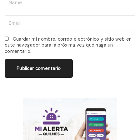
a
m
E
e
m
*
a
Guardar mi nombre, correo electrónico y sitio web en
este navegador para la próxima vez que haga un
i
comentario.
l
*