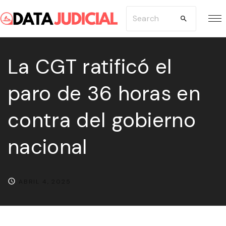
S
S
k
e
i
a
p
La CGT ratificó el
r
t
c
paro de 36 horas en
o
h
c
f
contra del gobierno
o
o
n
r
nacional
t
:
e
n
ABRIL 4, 2025
t