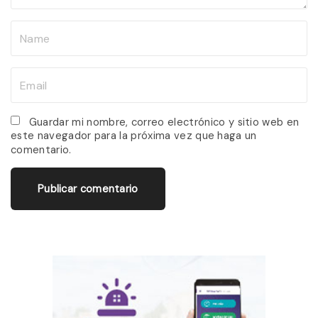
N
a
m
E
e
m
*
a
Guardar mi nombre, correo electrónico y sitio web en
este navegador para la próxima vez que haga un
i
comentario.
l
*