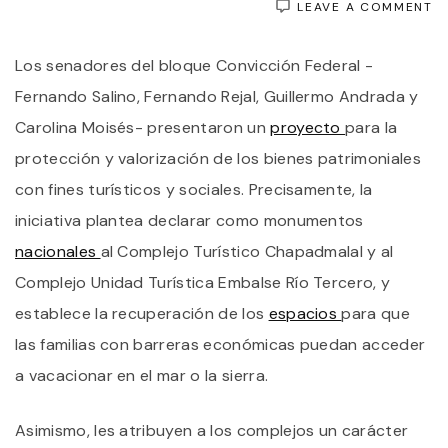
O
LEAVE A COMMENT
B
D
Los senadores del bloque Convicción Federal -
M
N
Fernando Salino, Fernando Rejal, Guillermo Andrada y
A
D
Carolina Moisés- presentaron un
proyecto
para la
C
protección y valorización de los bienes patrimoniales
T
con fines turísticos y sociales. Precisamente, la
iniciativa plantea declarar como monumentos
nacionales
al Complejo Turístico Chapadmalal y al
Complejo Unidad Turística Embalse Río Tercero, y
establece la recuperación de los
espacios
para que
las familias con barreras económicas puedan acceder
a vacacionar en el mar o la sierra.
Asimismo, les atribuyen a los complejos un carácter