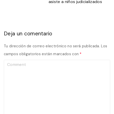
asiste a niños judicializados
Deja un comentario
Tu dirección de correo electrónico no será publicada.
Los
campos obligatorios están marcados con
*
C
o
m
m
e
n
t