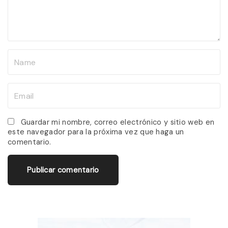
n
t
N
a
m
E
e
m
*
a
Guardar mi nombre, correo electrónico y sitio web en
este navegador para la próxima vez que haga un
i
comentario.
l
*