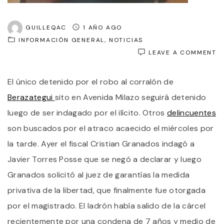
GUILLEQAC
1 AÑO AGO
INFORMACIÓN GENERAL
NOTICIAS
O
LEAVE A COMMENT
R
A
El único detenido por el robo al corralón de
C
D
Berazategui
sito en Avenida Milazo seguirá detenido
B
S
luego de ser indagado por el ilícito. Otros
delincuentes
D
son buscados por el atraco acaecido el miércoles por
E
L
la tarde. Ayer el fiscal Cristian Granados indagó a
Q
U
Javier Torres Posse que se negó a declarar y luego
U
Granados solicitó al juez de garantías la medida
P
P
privativa de la libertad, que finalmente fue otorgada
C
E
por el magistrado. El ladrón había salido de la cárcel
A
recientemente por una condena de 7 años y medio de