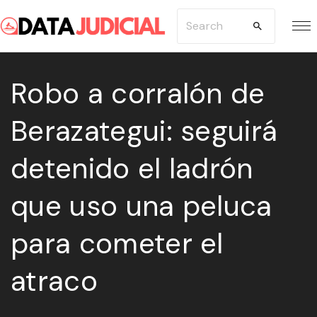
S
S
k
e
i
a
p
Robo a corralón de
r
t
c
Berazategui: seguirá
o
h
c
f
detenido el ladrón
o
o
n
r
que uso una peluca
t
:
e
para cometer el
n
atraco
t