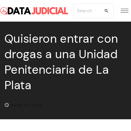
S
S
k
e
i
a
p
Quisieron entrar con
r
t
c
drogas a una Unidad
o
h
c
f
Penitenciaria de La
o
o
n
r
Plata
t
:
e
n
MAYO 10, 2025
t