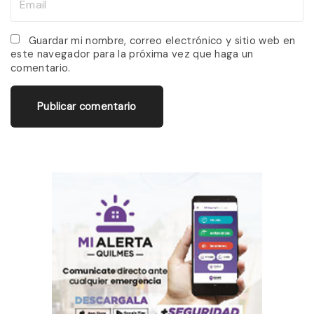
e
m
*
a
Guardar mi nombre, correo electrónico y sitio web en
este navegador para la próxima vez que haga un
i
comentario.
l
*