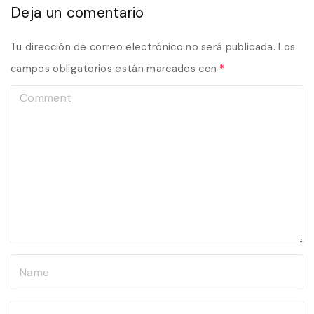
Deja un comentario
Tu dirección de correo electrónico no será publicada.
Los
campos obligatorios están marcados con
*
C
o
m
m
e
n
t
N
a
m
E