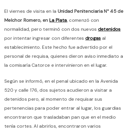
E
El viernes de visita en la
Unidad Penitenciaria N° 45 de
C
D
Melchor Romero, en
La Plata
, comenzó con
A
U
normalidad, pero terminó con dos nuevos
detenidos
U
por intentar ingresar con diferentes
drogas
al
P
D
establecimiento. Este hecho fue advertido por el
L
P
personal de requisa, quienes dieron aviso inmediato a
la comisaría Catorce e intervinieron en el lugar.
Según se informó, en el penal ubicado en la Avenida
520 y calle 176, dos sujetos acudieron a visitar a
detenidos pero, al momento de requisar sus
pertenencias para poder entrar al lugar, los guardias
encontraron que trasladaban pan que en el medio
tenía cortes. Al abrirlos, encontraron varios