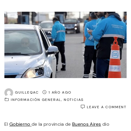
GUILLEQAC
1 AÑO AGO
INFORMACIÓN GENERAL
NOTICIAS
O
LEAVE A COMMENT
R
E
El
Gobierno
de la provincia de
Buenos Aires
dio
C
D