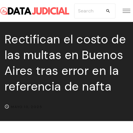
S
S
k
e
i
a
p
Rectifican el costo de
r
t
c
las multas en Buenos
o
h
c
f
Aires tras error en la
o
o
n
r
referencia de nafta
t
:
e
n
MAYO 13, 2025
t