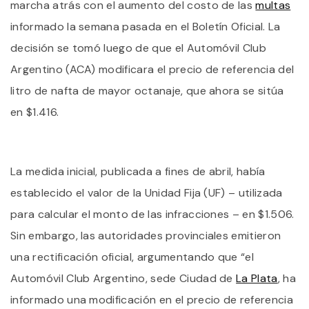
marcha atrás con el aumento del costo de las
multas
L
M
informado la semana pasada en el Boletín Oficial. La
E
decisión se tomó luego de que el Automóvil Club
B
A
Argentino (ACA) modificara el precio de referencia del
T
E
litro de nafta de mayor octanaje, que ahora se sitúa
E
en $1.416.
L
R
D
N
La medida inicial, publicada a fines de abril, había
establecido el valor de la Unidad Fija (UF) – utilizada
para calcular el monto de las infracciones – en $1.506.
Sin embargo, las autoridades provinciales emitieron
una rectificación oficial, argumentando que “el
Automóvil Club Argentino, sede Ciudad de
La Plata
, ha
informado una modificación en el precio de referencia