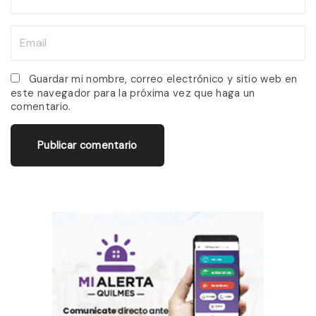
a
m
E
e
m
*
a
Guardar mi nombre, correo electrónico y sitio web en
este navegador para la próxima vez que haga un
i
comentario.
l
*