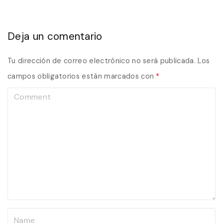
Deja un comentario
Tu dirección de correo electrónico no será publicada.
Los
campos obligatorios están marcados con
*
C
o
m
m
e
n
t
N