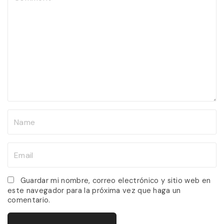
o
m
m
e
n
t
N
a
m
E
e
m
*
a
Guardar mi nombre, correo electrónico y sitio web en
este navegador para la próxima vez que haga un
i
comentario.
l