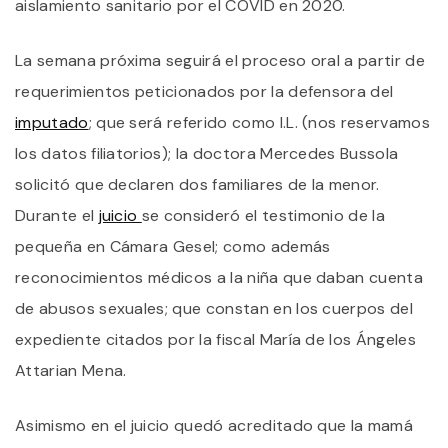
aislamiento sanitario por el COVID en 2020.
P
E
A
La semana próxima seguirá el proceso oral a partir de
S
requerimientos peticionados por la defensora del
D
S
imputado
; que será referido como I.L. (nos reservamos
H
E
los datos filiatorios); la doctora Mercedes Bussola
H
solicitó que declaren dos familiares de la menor.
Durante el
juicio
se consideró el testimonio de la
pequeña en Cámara Gesel; como además
reconocimientos médicos a la niña que daban cuenta
de abusos sexuales; que constan en los cuerpos del
expediente citados por la fiscal María de los Ángeles
Attarian Mena.
Asimismo en el juicio quedó acreditado que la mamá