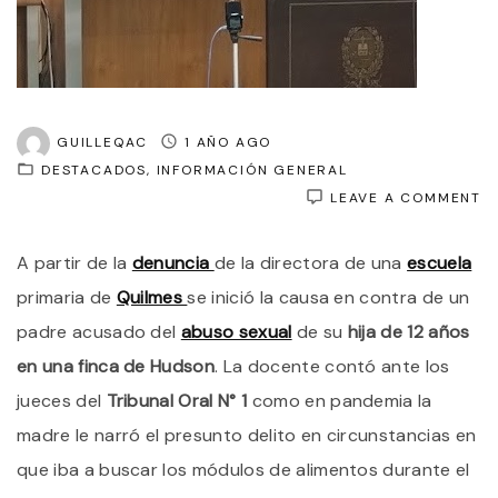
GUILLEQAC
1 AÑO AGO
DESTACADOS
INFORMACIÓN GENERAL
O
LEAVE A COMMENT
A
P
A partir de la
denuncia
de la directora de una
escuela
D
L
primaria de
Quilmes
se inició la causa en contra de un
D
D
padre acusado del
abuso sexual
de su
hija de 12 años
U
en una finca de Hudson
. La docente contó ante los
D
D
jueces del
Tribunal Oral N° 1
como en pandemia la
E
J
madre le narró el presunto delito en circunstancias en
A
que iba a buscar los módulos de alimentos durante el
U
P