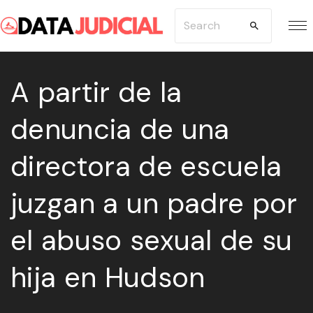
S
S
k
e
i
a
p
A partir de la
r
t
c
denuncia de una
o
h
c
f
directora de escuela
o
o
n
r
juzgan a un padre por
t
:
e
el abuso sexual de su
n
hija en Hudson
t