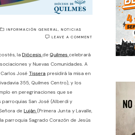
INFORMACIÓN GENERAL
NOTICIAS
ON
LEAVE A COMMENT
DIÓCESIS
DE
costés, la
Diócesis
de
Quilmes
celebrará
QUILMES:
JUBILEO
 Asociaciones y Nuevas Comunidades. A
DE
LOS
o Carlos José
Tissera
presidirá la misa en
MOVIMIENTOS,
Rivadavia 355, Quilmes Centro), y los
ASOCIACIONES
Y
emplo en peregrinaciones que se
NUEVAS
COMUNIDADES
as parroquias San José (Alberdi y
 Señora de
Luján
(Primera Junta y Lavalle,
n la parroquia Sagrado Corazón de Jesús