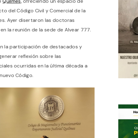
de
Quilmes
, ofreciendo un espacio de
RELACIONES
to del Código Civil y Comercial de la
FAMILIARES”:
CAROLINA
res. Ayer disertaron las doctoras
VIDETTA
Y
 en la reunión de la sede de Alvear 777.
SABRINA
SILVA
DISERTARON
n la participación de destacados y
EN
nerar reflexión sobre las
EL
COLEGIO
ciales ocurridas en la última década a
DE
 nuevo Código.
MAGISTRADOS