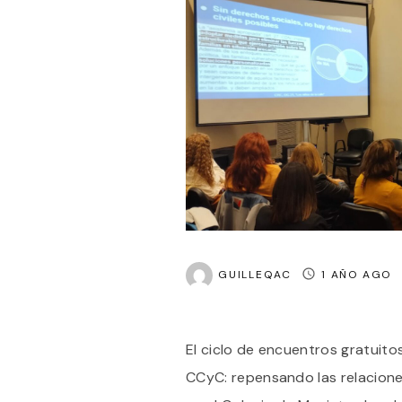
GUILLEQAC
1 AÑO AGO
El ciclo de encuentros gratuito
CCyC: repensando las relacion