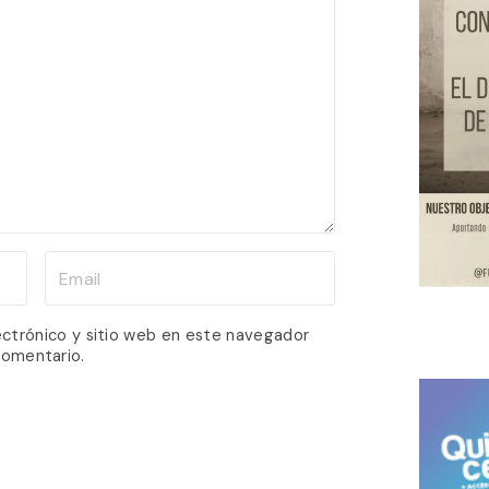
E
m
a
ectrónico y sitio web en este navegador
comentario.
i
l
*