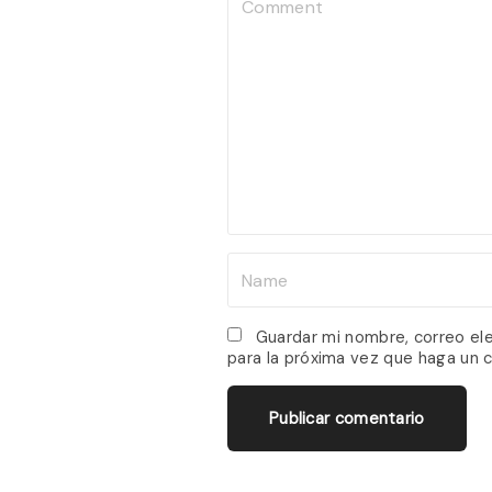
C
o
m
m
e
n
t
N
a
m
Guardar mi nombre, correo el
para la próxima vez que haga un 
e
*