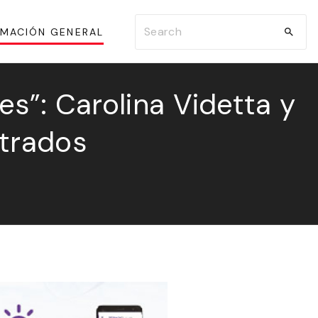
S
RMACIÓN GENERAL
e
a
r
es”: Carolina Videtta y
c
strados
h
f
o
r
: