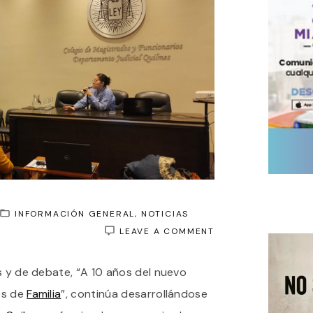
INFORMACIÓN GENERAL
NOTICIAS
ON
LEAVE A COMMENT
“EL
IMPACTO
s y de debate, “A 10 años del nuevo
DEL
CCYC
es de
Familia
”, continúa desarrollándose
EN
LAS