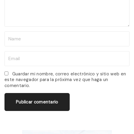
e
n
t
N
a
m
E
e
m
*
a
Guardar mi nombre, correo electrónico y sitio web en
este navegador para la próxima vez que haga un
i
comentario.
l
*