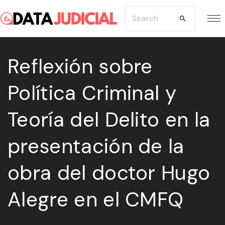
S
S
k
e
i
a
p
Reflexión sobre
r
t
c
Política Criminal y
o
h
c
f
Teoría del Delito en la
o
o
n
r
presentación de la
t
:
e
obra del doctor Hugo
n
Alegre en el CMFQ
t