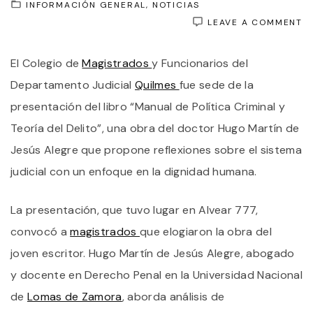
INFORMACIÓN GENERAL
NOTICIAS
O
LEAVE A COMMENT
R
S
El Colegio de
Magistrados
y Funcionarios del
P
C
Departamento Judicial
Quilmes
fue sede de la
Y
T
presentación del libro “Manual de Política Criminal y
D
Teoría del Delito”, una obra del doctor Hugo Martín de
D
E
Jesús Alegre que propone reflexiones sobre el sistema
L
P
judicial con un enfoque en la dignidad humana.
D
L
O
La presentación, que tuvo lugar en Alvear 777,
D
convocó a
magistrados
que elogiaron la obra del
D
H
joven escritor. Hugo Martín de Jesús Alegre, abogado
A
y docente en Derecho Penal en la Universidad Nacional
E
E
de
Lomas de Zamora
, aborda análisis de
C