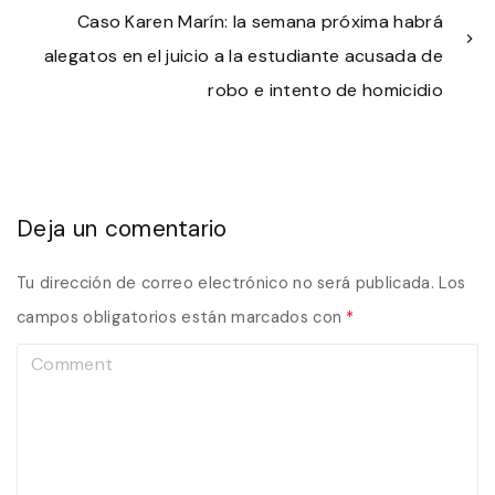
Caso Karen Marín: la semana próxima habrá
alegatos en el juicio a la estudiante acusada de
robo e intento de homicidio
Deja un comentario
Tu dirección de correo electrónico no será publicada.
Los
campos obligatorios están marcados con
*
C
o
m
m