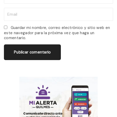
a
m
E
e
m
*
a
Guardar mi nombre, correo electrónico y sitio web en
este navegador para la próxima vez que haga un
i
comentario.
l
*