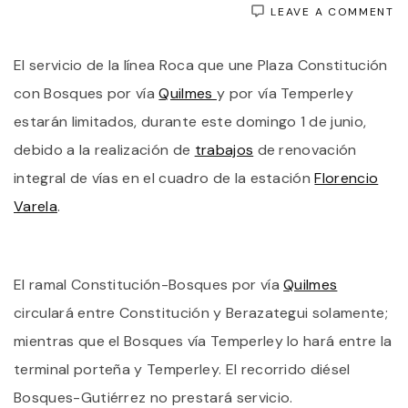
O
LEAVE A COMMENT
E
D
El servicio de la línea Roca que une Plaza Constitución
F
C
con Bosques por vía
Quilmes
y por vía Temperley
L
E
estarán limitados, durante este domingo 1 de junio,
T
debido a la realización de
trabajos
de renovación
“V
Q
integral de vías en el cuadro de la estación
Florencio
Y
“V
Varela
.
T
El ramal Constitución-Bosques por vía
Quilmes
circulará entre Constitución y Berazategui solamente;
mientras que el Bosques vía Temperley lo hará entre la
terminal porteña y Temperley. El recorrido diésel
Bosques-Gutiérrez no prestará servicio.