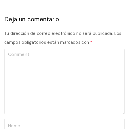
Deja un comentario
Tu dirección de correo electrónico no será publicada.
Los
campos obligatorios están marcados con
*
C
o
m
m
e
n
t
N