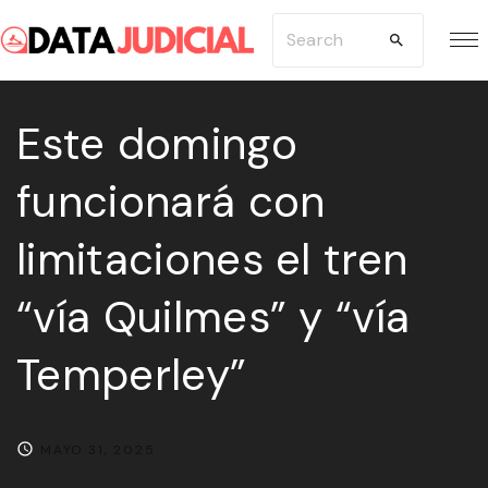
S
S
k
e
i
a
p
Este domingo
r
t
c
funcionará con
o
h
c
f
limitaciones el tren
o
o
n
r
“vía Quilmes” y “vía
t
:
e
Temperley”
n
t
MAYO 31, 2025