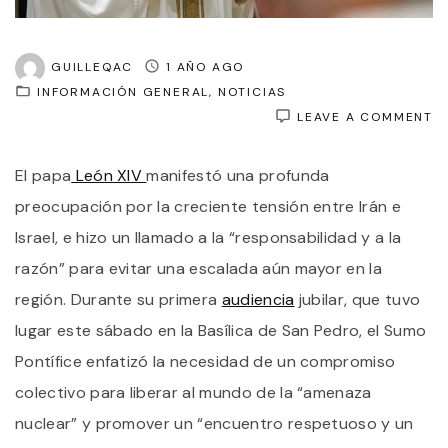
GUILLEQAC
1 AÑO AGO
INFORMACIÓN GENERAL
NOTICIAS
O
LEAVE A COMMENT
E
P
El papa
León XIV
manifestó una profunda
L
XI
preocupación por la creciente tensión entre Irán e
L
A
Israel, e hizo un llamado a la “responsabilidad y a la
L
razón” para evitar una escalada aún mayor en la
“
Y
región. Durante su primera
audiencia
jubilar, que tuvo
L
R
lugar este sábado en la Basílica de San Pedro, el Sumo
A
Pontífice enfatizó la necesidad de un compromiso
L
E
colectivo para liberar al mundo de la “amenaza
B
E
nuclear” y promover un “encuentro respetuoso y un
I