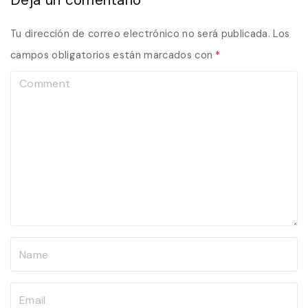
Tu dirección de correo electrónico no será publicada.
Los
campos obligatorios están marcados con
*
C
o
m
m
e
n
t
N
a
m
E