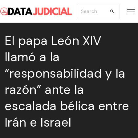
S
S
k
e
i
a
p
El papa León XIV
r
t
c
llamó a la
o
h
c
f
“responsabilidad y la
o
o
n
r
razón” ante la
t
:
e
escalada bélica entre
n
Irán e Israel
t