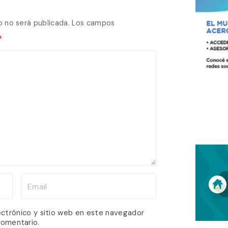
o no será publicada.
Los campos
*
E
m
a
ectrónico y sitio web en este navegador
comentario.