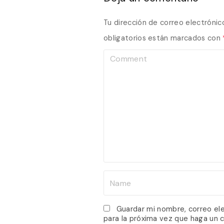
Tu dirección de correo electrónic
obligatorios están marcados con
C
o
m
m
e
n
t
N
a
m
Guardar mi nombre, correo el
para la próxima vez que haga un 