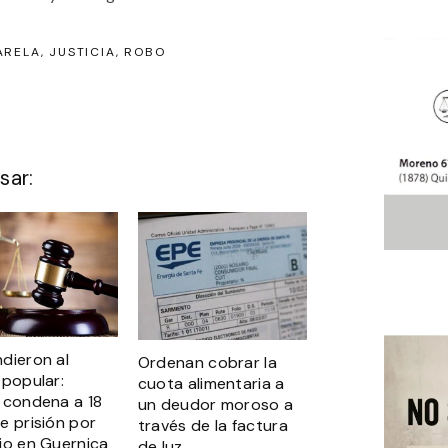
ARELA
JUSTICIA
ROBO
sar:
dieron al
Ordenan cobrar la
 popular:
cuota alimentaria a
 condena a 18
un deudor moroso a
e prisión por
través de la factura
io en Guernica
de luz