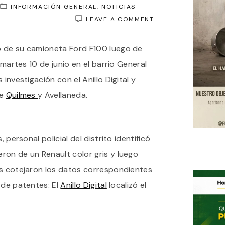
INFORMACIÓN GENERAL
NOTICIAS
ON
LEAVE A COMMENT
FLORENCIO
VARELA:
o de su camioneta Ford F100 luego de
TRAS
UNA
l martes 10 de junio en el barrio General
INVESTIGACIÓN
CON
 investigación con el Anillo Digital y
ALLANAMIENTOS,
de
Quilmes
y Avellaneda.
TRES
SUJETOS
FUERON
DETENIDOS
POR
, personal policial del distrito identificó
ROBO
DE
ron de un Renault color gris y luego
UNA
es cotejaron los datos correspondientes
CAMIONETA
 de patentes: El
Anillo Digital
localizó el