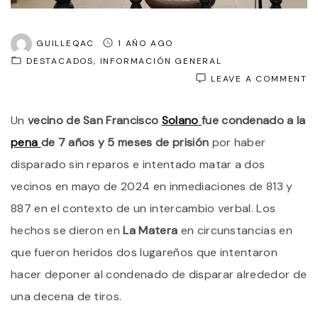
GUILLEQAC
1 AÑO AGO
DESTACADOS
INFORMACIÓN GENERAL
O
LEAVE A COMMENT
L
D
Un
vecino de San Francisco
Solano
fue condenado a la
E
I
pena
de 7 años y 5 meses de prisión
por haber
M
A
disparado sin reparos e intentado matar a dos
D
vecinos en mayo de 2024 en inmediaciones de 813 y
V
E
887 en el contexto de un intercambio verbal. Los
S
L
hechos se dieron en
La Matera
en circunstancias en
HI
que fueron heridos dos lugareños que intentaron
D
G
hacer deponer al condenado de disparar alrededor de
Y
L
una decena de tiros.
C