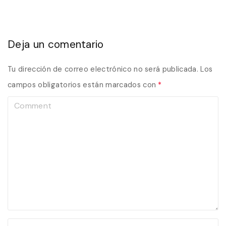
Deja un comentario
Tu dirección de correo electrónico no será publicada.
Los
campos obligatorios están marcados con
*
C
o
m
m
e
n
t
N