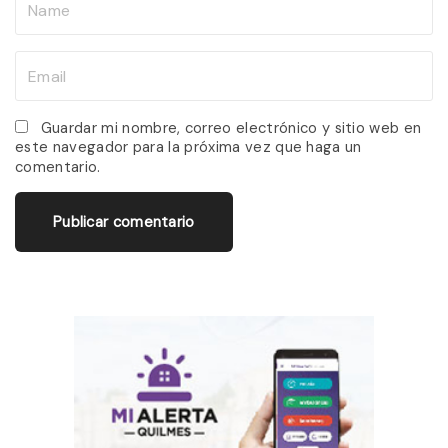
a
m
E
e
m
*
a
Guardar mi nombre, correo electrónico y sitio web en
este navegador para la próxima vez que haga un
i
comentario.
l
*