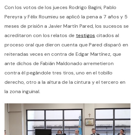
A
Con los votos de los jueces Rodrigo Bagini, Pablo
7
A
Pereyra y Félix Roumieu se aplicó la pena a 7 años y 5
Y
5
meses de prisión a Javier Martín Pared, los sucesos se
M
acreditaron con los relatos de
testigos
citados al
D
P
proceso oral que dieron cuenta que Pared disparó en
reiteradas veces en contra de Edgar Martínez, que
ante dichos de Fabián Maldonado arremetieron
contra él pegándole tres tiros, uno en el tobillo
derecho, otro a la altura de la cintura y el tercero en
la zona inguinal.