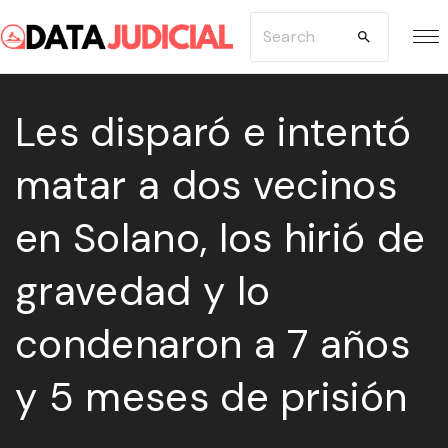
S
S
k
e
i
a
p
Les disparó e intentó
r
t
c
matar a dos vecinos
o
h
c
f
en Solano, los hirió de
o
o
n
r
gravedad y lo
t
:
e
condenaron a 7 años
n
y 5 meses de prisión
t