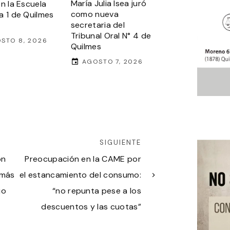
María Julia Isea juró
en la Escuela
como nueva
a 1 de Quilmes
secretaria del
Tribunal Oral N° 4 de
STO 8, 2026
Quilmes
AGOSTO 7, 2026
SIGUIENTE
ón
Preocupación en la CAME por
 más
el estancamiento del consumo:
io
“no repunta pese a los
descuentos y las cuotas”