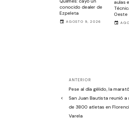
Quilmes: cayó un
aulas 
conocido dealer de
Técnic
Ezpeleta
Oeste
AGOSTO 9, 2026
AGO
ANTERIOR
Pese al día gélido, la marat
San Juan Bautista reunió a
de 3800 atletas en Florenc
Varela