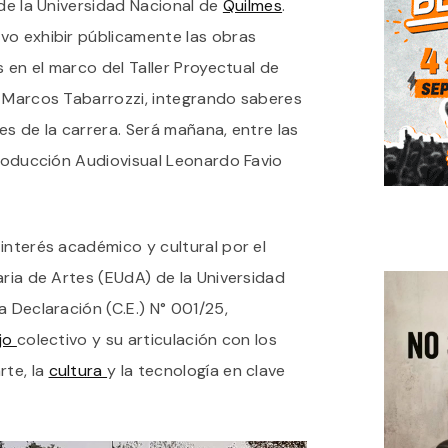
 de la Universidad Nacional de
Quilmes
.
UNQ
“MUNDOS
vo exhibir públicamente las obras
INTERIORES”
s en el marco del Taller Proyectual de
SE
PRESENTA
e Marcos Tabarrozzi, integrando saberes
EN
EL
es de la carrera. Será mañana, entre las
CPA
Producción Audiovisual Leonardo Favio
LEONARDO
FAVIO
interés académico y cultural por el
aria de Artes (EUdA) de la Universidad
a Declaración (C.E.) N° 001/25,
jo
colectivo y su articulación con los
te, la
cultura
y la tecnología en clave