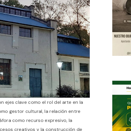
n ejes clave como el rol del arte en la
omo gestor cultural, la relación entre
táfora como recurso expresivo, la
ocesos creativos y la construcción de