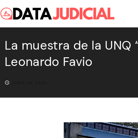
S
k
i
p
La muestra de la UNQ “
t
o
Leonardo Favio
c
o
n
JUNIO 30, 2025
t
e
n
t