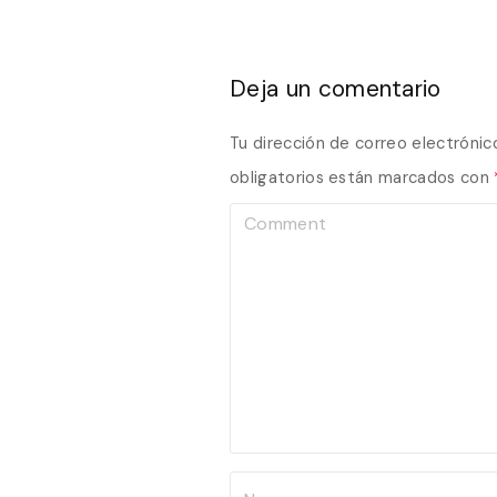
Deja un comentario
Tu dirección de correo electrónic
obligatorios están marcados con
C
o
m
m
e
n
t
N