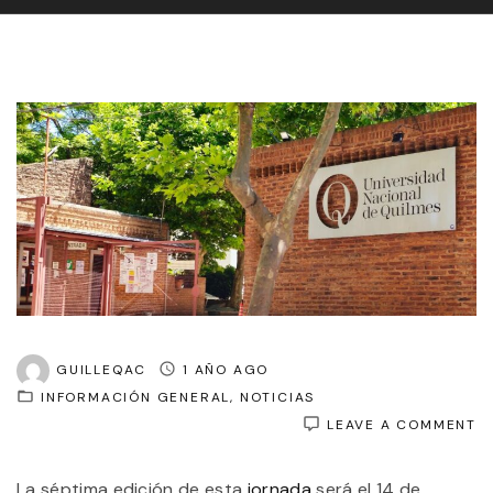
GUILLEQAC
1 AÑO AGO
INFORMACIÓN GENERAL
NOTICIAS
O
LEAVE A COMMENT
S
R
La séptima edición de esta
jornada
será el 14 de
E