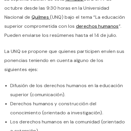
L
octubre desde las 9:30 horas en la Universidad
U
E
Nacional de
Quilmes
(UNQ) bajo el tema “La educación
O
superior comprometida con los
derechos humanos
”.
L
VI
Pueden enviarse los resúmenes hasta el 14 de julio.
J
D
R
La UNQ se propone que quienes participen envíen sus
S
D
ponencias teniendo en cuenta alguno de los
H
siguientes ejes:
Difusión de los derechos humanos en la educación
superior (comunicación).
Derechos humanos y construcción del
conocimiento (orientado a investigación).
Los derechos humanos en la comunidad (orientado
a extensión).