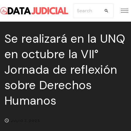
S
S
k
e
i
a
p
Se realizará en la UNQ
r
t
c
en octubre la VII°
o
h
c
f
Jornada de reflexión
o
o
n
r
sobre Derechos
t
:
e
Humanos
n
t
JULIO 7, 2025