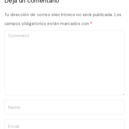
Deja un comentario
Tu dirección de correo electrónico no será publicada.
Los
campos obligatorios están marcados con
*
C
o
m
m
e
n
t
N
a
m
E