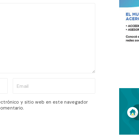
E
m
a
ectrónico y sitio web en este navegador
comentario.
i
l
*