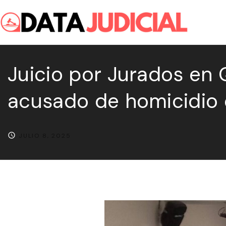
S
k
i
p
Juicio por Jurados en 
t
o
acusado de homicidio 
c
o
n
JULIO 8, 2025
t
e
n
t