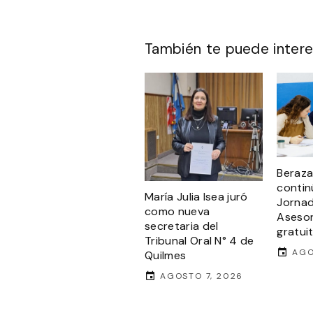
También te puede intere
Beraza
contin
María Julia Isea juró
Jorna
como nueva
Asesor
secretaria del
gratui
Tribunal Oral N° 4 de
AGO
Quilmes
AGOSTO 7, 2026