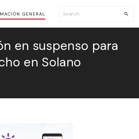
S
RMACIÓN GENERAL
e
a
r
ión en suspenso para
c
echo en Solano
h
f
o
r
: