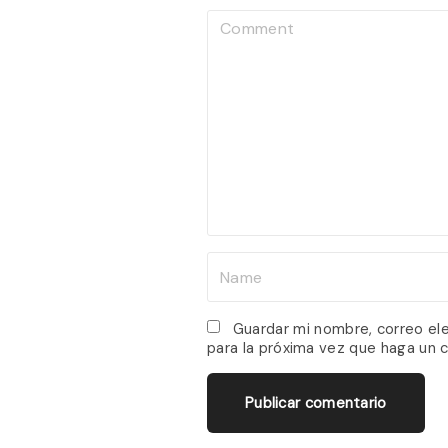
C
o
m
m
e
n
t
N
a
m
Guardar mi nombre, correo el
para la próxima vez que haga un 
e
*