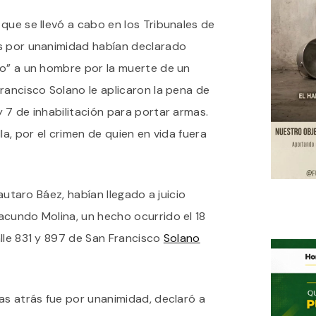
POR
que se llevó a cabo en los Tribunales de
JURADOS
EN
s por unanimidad habían declarado
QUILMES:
3
so” a un hombre por la muerte de un
AÑOS
rancisco Solano le aplicaron la pena de
DE
PRISIÓN
 7 de inhabilitación para portar armas.
EN
SUSPENSO
la, por el crimen de quien en vida fuera
PARA
ACUSADO
DE
HOMICIDIO
Lautaro Báez, habían llegado a juicio
CULPOSO
POR
acundo Molina, un hecho ocurrido el 18
VIOLENTO
lle 831 y 897 de San Francisco
Solano
HECHO
EN
SOLANO
as atrás fue por unanimidad, declaró a