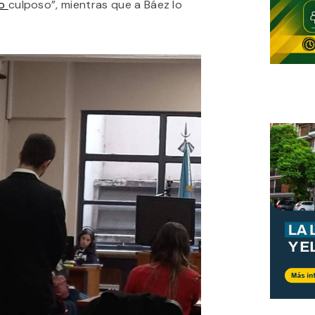
io
culposo”, mientras que a Báez lo