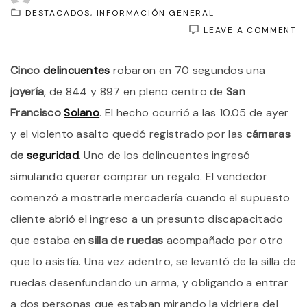
DESTACADOS
INFORMACIÓN GENERAL
O
LEAVE A COMMENT
R
E
Cinco
delincuentes
robaron en 70 segundos una
E
S
joyería
, de 844 y 897 en pleno centro de
San
E
E
Francisco
Solano
. El hecho ocurrió a las 10.05 de ayer
SI
y el violento asalto quedó registrado por las
cámaras
D
R
de
seguridad
. Uno de los delincuentes ingresó
P
E
simulando querer comprar un regalo. El vendedor
P
comenzó a mostrarle mercadería cuando el supuesto
D
U
cliente abrió el ingreso a un presunto discapacitado
G
Q
que estaba en
silla de ruedas
acompañado por otro
V
que lo asistía. Una vez adentro, se levantó de la silla de
U
J
ruedas desenfundando un arma, y obligando a entrar
E
a dos personas que estaban mirando la vidriera del
M