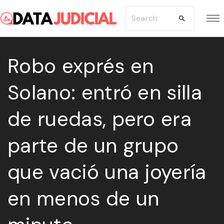
S
S
k
e
i
a
p
Robo exprés en
r
t
c
Solano: entró en silla
o
h
c
f
de ruedas, pero era
o
o
n
r
parte de un grupo
t
:
e
que vació una joyería
n
en menos de un
t