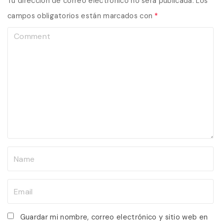
Tu dirección de correo electrónico no será publicada.
Los
campos obligatorios están marcados con
*
C
o
m
m
e
n
t
N
a
m
E
e
m
*
a
Guardar mi nombre, correo electrónico y sitio web en