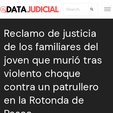
S
S
k
e
i
a
p
Reclamo de justicia
r
t
c
de los familiares del
o
h
c
f
joven que murió tras
o
o
n
r
violento choque
t
:
e
contra un patrullero
n
en la Rotonda de
t