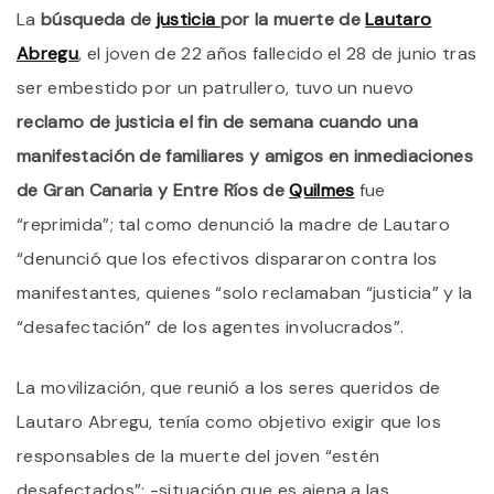
La
búsqueda de
justicia
por la muerte de
Lautaro
J
D
Abregu
, el joven de 22 años fallecido el 28 de junio tras
L
F
ser embestido por un patrullero, tuvo un nuevo
D
reclamo de justicia el fin de semana cuando una
J
Q
manifestación de familiares y amigos en inmediaciones
M
T
de Gran Canaria y Entre Ríos de
Quilmes
fue
V
“reprimida”; tal como denunció la madre de Lautaro
C
C
“denunció que los efectivos dispararon contra los
U
P
manifestantes, quienes “solo reclamaban “justicia” y la
E
“desafectación” de los agentes involucrados”.
L
R
D
La movilización, que reunió a los seres queridos de
P
Lautaro Abregu, tenía como objetivo exigir que los
responsables de la muerte del joven “estén
desafectados”; -situación que es ajena a las