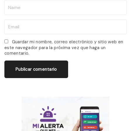
N
a
m
E
e
m
*
a
Guardar mi nombre, correo electrónico y sitio web en
este navegador para la próxima vez que haga un
i
comentario.
l
*