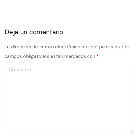
Deja un comentario
Tu dirección de correo electrónico no será publicada.
Los
campos obligatorios están marcados con
*
C
o
m
m
e
n
t