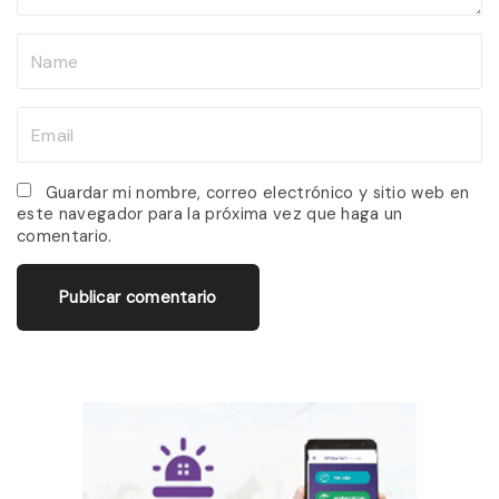
N
a
m
E
e
m
*
a
Guardar mi nombre, correo electrónico y sitio web en
este navegador para la próxima vez que haga un
i
comentario.
l
*