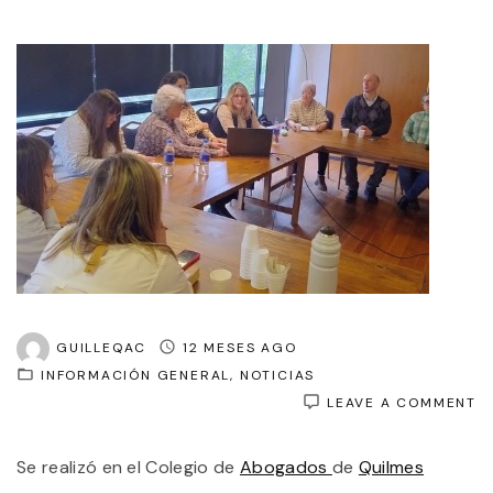
GUILLEQAC
12 MESES AGO
INFORMACIÓN GENERAL
NOTICIAS
O
LEAVE A COMMENT
A
D
Se realizó en el Colegio de
Abogados
de
Quilmes
S
L