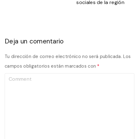
sociales de la región
Deja un comentario
Tu dirección de correo electrónico no será publicada.
Los
campos obligatorios están marcados con
*
C
o
m
m
e
n
t