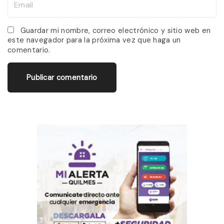
e
m
*
a
Guardar mi nombre, correo electrónico y sitio web en
este navegador para la próxima vez que haga un
i
comentario.
l
*