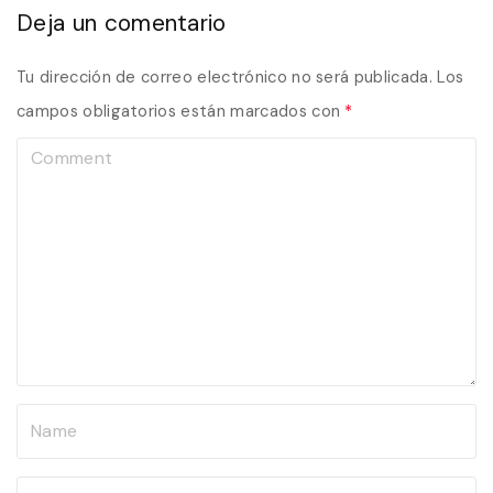
Deja un comentario
Tu dirección de correo electrónico no será publicada.
Los
campos obligatorios están marcados con
*
C
o
m
m
e
n
t
N
a
m
E