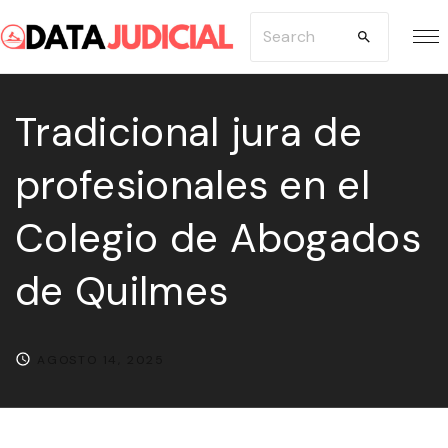
S
S
k
e
i
a
p
Tradicional jura de
r
t
c
profesionales en el
o
h
c
f
Colegio de Abogados
o
o
n
r
de Quilmes
t
:
e
n
AGOSTO 14, 2025
t