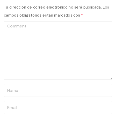
Tu dirección de correo electrónico no será publicada.
Los
campos obligatorios están marcados con
*
C
o
m
m
e
n
t
N
a
m
E
e
m