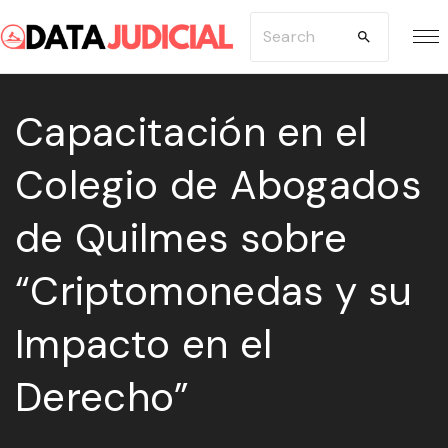
S
S
k
e
i
a
p
Capacitación en el
r
t
c
Colegio de Abogados
o
h
c
f
de Quilmes sobre
o
o
n
r
“Criptomonedas y su
t
:
e
Impacto en el
n
Derecho”
t