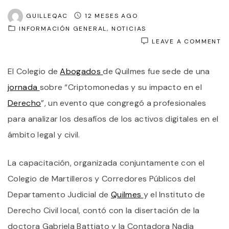
GUILLEQAC
12 MESES AGO
INFORMACIÓN GENERAL
NOTICIAS
O
LEAVE A COMMENT
C
E
El Colegio de
Abogados
de Quilmes fue sede de una
E
C
jornada
sobre “Criptomonedas y su impacto en el
D
A
Derecho
”, un evento que congregó a profesionales
D
para analizar los desafíos de los activos digitales en el
Q
S
ámbito legal y civil.
“
Y
S
La capacitación, organizada conjuntamente con el
I
E
Colegio de Martilleros y Corredores Públicos del
E
Departamento Judicial de
Quilmes
y el Instituto de
D
Derecho Civil local, contó con la disertación de la
doctora Gabriela Battiato y la Contadora Nadia