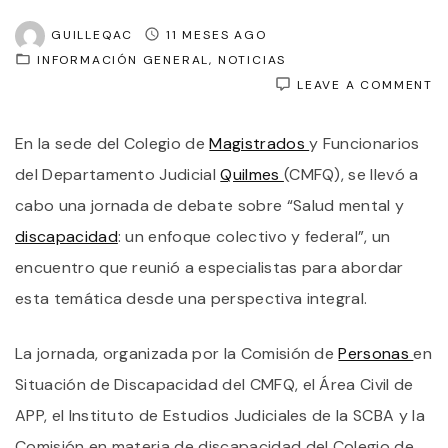
GUILLEQAC
11 MESES AGO
INFORMACIÓN GENERAL
NOTICIAS
O
LEAVE A COMMENT
U
E
En la sede del Colegio de
Magistrados
y Funcionarios
C
Y
del Departamento Judicial
Quilmes
(CMFQ), se llevó a
F
S
cabo una jornada de debate sobre “Salud mental y
L
discapacidad
: un enfoque colectivo y federal”, un
S
M
encuentro que reunió a especialistas para abordar
Y
L
esta temática desde una perspectiva integral.
D
E
E
La jornada, organizada por la Comisión de
Personas
en
C
Situación de Discapacidad del CMFQ, el Área Civil de
D
M
APP, el Instituto de Estudios Judiciales de la SCBA y la
D
Comisión en materia de discapacidad del Colegio de
Q