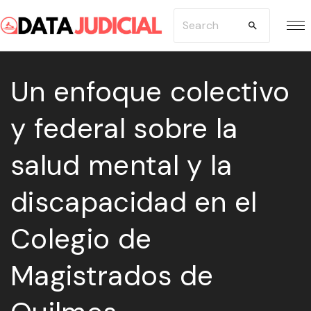
S
S
k
e
i
a
p
Un enfoque colectivo
r
t
c
y federal sobre la
o
h
c
f
salud mental y la
o
o
n
r
discapacidad en el
t
:
e
Colegio de
n
Magistrados de
t