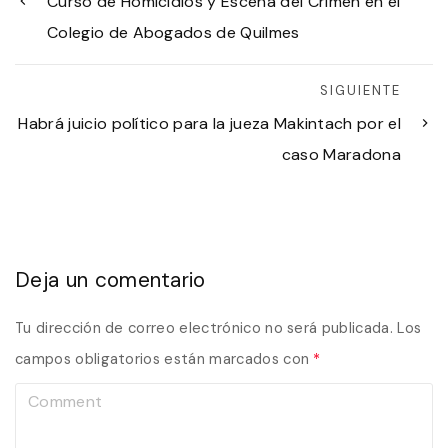
Curso de Homicidios y Escena del Crimen en el
Colegio de Abogados de Quilmes
SIGUIENTE
Habrá juicio político para la jueza Makintach por el
caso Maradona
Deja un comentario
Tu dirección de correo electrónico no será publicada.
Los
campos obligatorios están marcados con
*
C
o