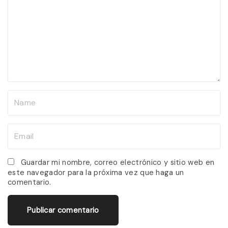
m
m
e
n
t
N
a
m
E
e
m
*
a
Guardar mi nombre, correo electrónico y sitio web en
este navegador para la próxima vez que haga un
i
comentario.
l
*