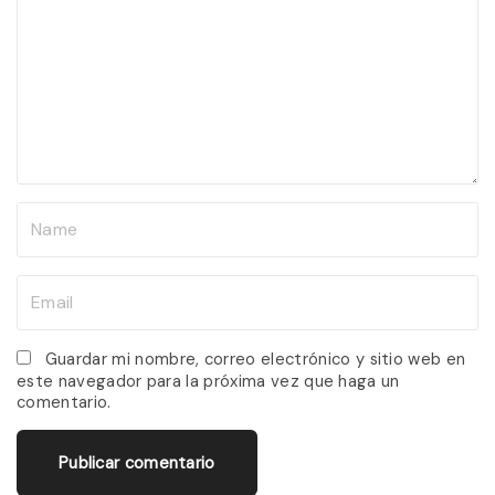
m
m
e
n
t
N
a
m
E
e
m
*
a
Guardar mi nombre, correo electrónico y sitio web en
este navegador para la próxima vez que haga un
i
comentario.
l
*