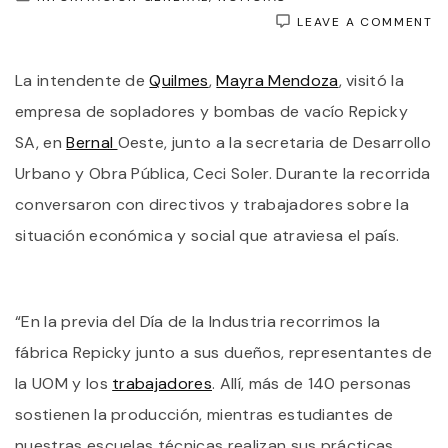
O
LEAVE A COMMENT
M
M
La intendente de
Quilmes
,
Mayra Mendoza
, visitó la
VI
L
empresa de sopladores y bombas de vacío Repicky
E
R
SA, en
Bernal
Oeste, junto a la secretaria de Desarrollo
Y
Urbano y Obra Pública, Ceci Soler. Durante la recorrida
D
C
conversaron con directivos y trabajadores sobre la
T
Y
situación económica y social que atraviesa el país.
D
“En la previa del Día de la Industria recorrimos la
fábrica Repicky junto a sus dueños, representantes de
la UOM y los
trabajadores
. Allí, más de 140 personas
sostienen la producción, mientras estudiantes de
nuestras escuelas técnicas realizan sus prácticas