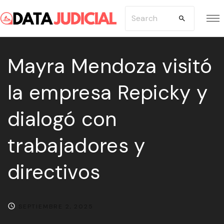
S
S
k
e
i
a
p
Mayra Mendoza visitó
r
t
c
la empresa Repicky y
o
h
c
f
dialogó con
o
o
n
r
trabajadores y
t
:
e
directivos
n
t
SEPTIEMBRE 2, 2025