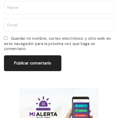
N
a
m
E
e
m
*
a
Guardar mi nombre, correo electrónico y sitio web en
este navegador para la próxima vez que haga un
i
comentario.
l
*