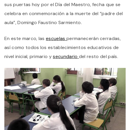
T
sus puertas hoy por el Día del Maestro, fecha que se
C
E
celebra en conmemoración a la muerte del “padre del
J
aula”, Domingo Faustino Sarmiento.
P
E
D
En este marco, las
escuelas
permanecerán cerradas,
D
M
así como todos los establecimientos educativos de
nivel inicial, primario y
secundario
del resto del país.