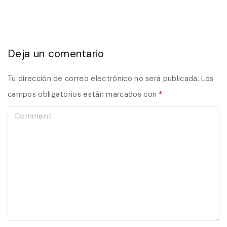
Deja un comentario
Tu dirección de correo electrónico no será publicada.
Los
campos obligatorios están marcados con
*
C
o
m
m
e
n
t