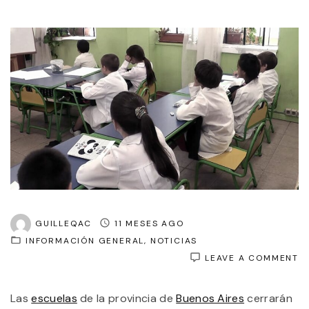
GUILLEQAC
11 MESES AGO
INFORMACIÓN GENERAL
NOTICIAS
O
LEAVE A COMMENT
L
E
Las
escuelas
de la provincia de
Buenos Aires
cerrarán
N