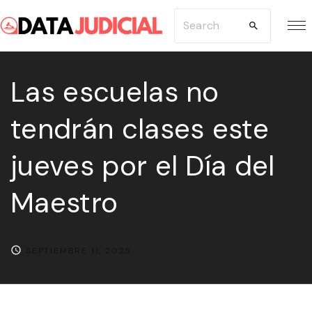
S
S
k
e
i
a
p
Las escuelas no
r
t
c
tendrán clases este
o
h
c
f
jueves por el Día del
o
o
n
r
Maestro
t
:
e
n
SEPTIEMBRE 11, 2025
t