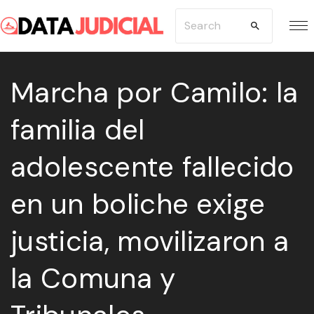
S
S
k
e
i
a
p
Marcha por Camilo: la
r
t
c
familia del
o
h
c
f
adolescente fallecido
o
o
n
r
en un boliche exige
t
:
e
justicia, movilizaron a
n
la Comuna y
t