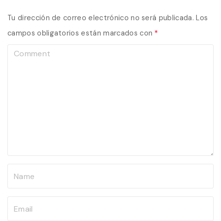
Tu dirección de correo electrónico no será publicada.
Los
campos obligatorios están marcados con
*
C
o
m
m
e
n
t
N
a
m
E
e
m