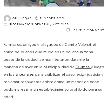
GUILLEQAC
11 MESES AGO
INFORMACIÓN GENERAL
NOTICIAS
O
LEAVE A COMMENT
M
P
Familiares, amigos y allegados de Camilo Valenzi, el
C
L
chico de 15 años que murió en un boliche la zona
FA
D
oeste de la ciudad, se manifestaron durante la
A
mañana de ayer en la Municipalidad de
Quilmes
y luego
F
E
en los
tribunales
para visibilizar el caso, exigir justicia y
U
B
reclamar respuestas sobre cómo un menor de edad
E
pudo ingresar a un establecimiento prohibido para su
JU
M
edad.
A
L
C